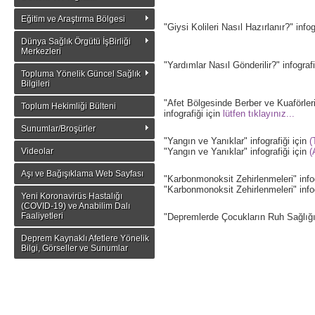
Eğitim ve Araştırma Bölgesi
"Giysi Kolileri Nasıl Hazırlanır?" infog
Dünya Sağlık Örgütü İşBirliği
Merkezleri
"Yardımlar Nasıl Gönderilir?" infografi
Topluma Yönelik Güncel Sağlık
Bilgileri
"Afet Bölgesinde Berber ve Kuaförler
Toplum Hekimliği Bülteni
infografiği için
lütfen tıklayınız
...
Sunumlar/Broşürler
"Yangın ve Yanıklar" infografiği için
(
Videolar
"Yangın ve Yanıklar" infografiği için
(
Aşı ve Bağışıklama Web Sayfası
"Karbonmonoksit Zehirlenmeleri" infog
"Karbonmonoksit Zehirlenmeleri" infog
Yeni Koronavirüs Hastalığı
(COVID-19) ve Anabilim Dalı
Faaliyetleri
"Depremlerde Çocukların Ruh Sağlığı"
Deprem Kaynaklı Afetlere Yönelik
Bilgi, Görseller ve Sunumlar
"Araç İçinde Uzun Süre Kalacaklara Ön
"Araç İçinde Uzun Süre Kalacaklara Ön
"Hipotermi" infografiği için
(Türkçe) lü
"Hipotermi" infografiği için
(Arapça) lü