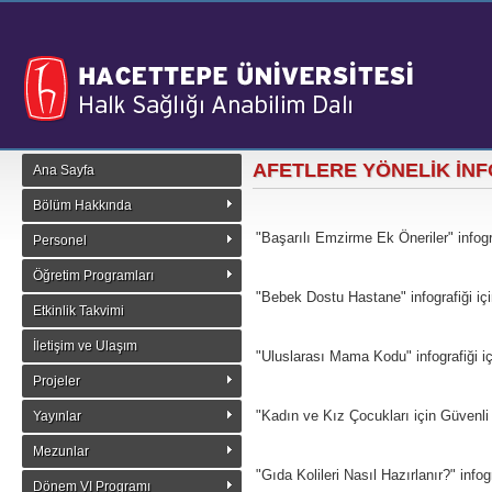
AFETLERE YÖNELİK İN
Ana Sayfa
Bölüm Hakkında
"Başarılı Emzirme Ek Öneriler" infogr
Personel
Öğretim Programları
"Bebek Dostu Hastane" infografiği iç
Etkinlik Takvimi
İletişim ve Ulaşım
"Uluslarası Mama Kodu" infografiği i
Projeler
"Kadın ve Kız Çocukları için Güvenli A
Yayınlar
Mezunlar
"Gıda Kolileri Nasıl Hazırlanır?" infog
Dönem VI Programı