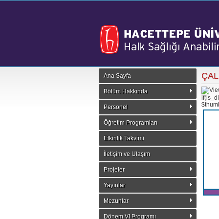
ÇAL
Ana Sayfa
Bölüm Hakkında
if(is_d
$thumb
Personel
Öğretim Programları
Etkinlik Takvimi
İletişim ve Ulaşım
Projeler
Yayınlar
Mezunlar
Dönem VI Programı