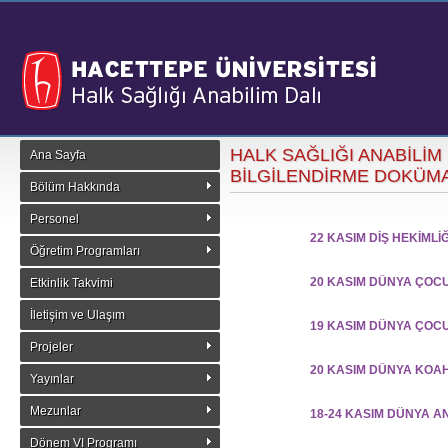
HALK SAĞLIĞI ANABİLİM
Ana Sayfa
BİLGİLENDİRME DOKÜMA
Bölüm Hakkında
Personel
22 KASIM DİŞ HEKİMLİ
Öğretim Programları
20 KASIM DÜNYA ÇOC
Etkinlik Takvimi
İletişim ve Ulaşım
19 KASIM DÜNYA ÇOC
Projeler
20 KASIM DÜNYA KOA
Yayınlar
Mezunlar
18-24 KASIM DÜNYA A
Dönem VI Programı