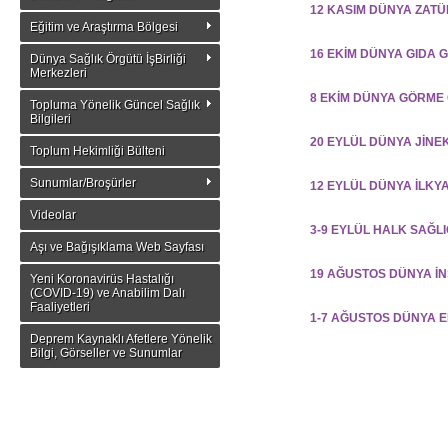
12 KASIM DÜNYA ZAT
Eğitim ve Araştırma Bölgesi
16 EKİM DÜNYA GIDA 
Dünya Sağlık Örgütü İşBirliği
Merkezleri
8 EKİM DÜNYA GÖRME
Topluma Yönelik Güncel Sağlık
Bilgileri
20 EYLÜL DÜNYA JİN
Toplum Hekimliği Bülteni
Sunumlar/Broşürler
12 EYLÜL DÜNYA İLKY
Videolar
3-9 EYLÜL HALK SAĞLI
Aşı ve Bağışıklama Web Sayfası
19 AĞUSTOS DÜNYA İ
Yeni Koronavirüs Hastalığı
(COVID-19) ve Anabilim Dalı
Faaliyetleri
1-7 AĞUSTOS DÜNYA E
Deprem Kaynaklı Afetlere Yönelik
Bilgi, Görseller ve Sunumlar
28 TEMMUZ DÜNYA HE
11 TEMMUZ DÜNYA NÜ