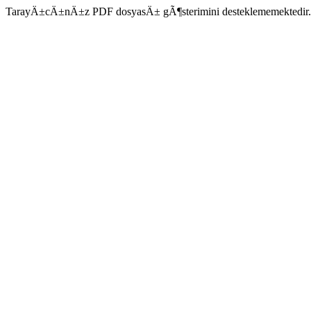
TarayÄ±cÄ±nÄ±z PDF dosyasÄ± gÃ¶sterimini desteklememektedir