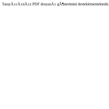
TarayÄ±cÄ±nÄ±z PDF dosyasÄ± gÃ¶sterimini desteklememektedir