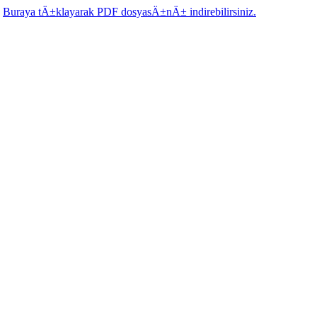
.
Buraya tÄ±klayarak PDF dosyasÄ±nÄ± indirebilirsiniz.