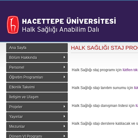
HALK SAĞLIĞI STAJ PR
Ana Sayfa
Bölüm Hakkında
Personel
Halk Sağlığı staj programı için
lütfen tık
Öğretim Programları
Etkinlik Takvimi
Halk Sağlığı stajı tanıtım sunumu için
lü
İletişim ve Ulaşım
Halk Sağlığı stajı danışman listesi için
l
Projeler
Yayınlar
Halk Sağlığı stajı derslere katılacak ve 
Mezunlar
Dönem VI Programı