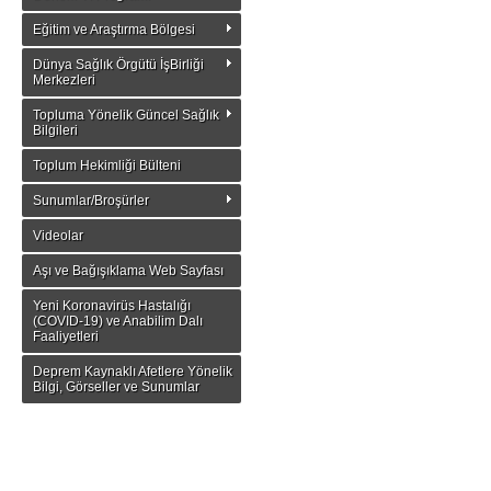
Eğitim ve Araştırma Bölgesi
Dünya Sağlık Örgütü İşBirliği
Merkezleri
Topluma Yönelik Güncel Sağlık
Bilgileri
Toplum Hekimliği Bülteni
Sunumlar/Broşürler
Videolar
Aşı ve Bağışıklama Web Sayfası
Yeni Koronavirüs Hastalığı
(COVID-19) ve Anabilim Dalı
Faaliyetleri
Deprem Kaynaklı Afetlere Yönelik
Bilgi, Görseller ve Sunumlar