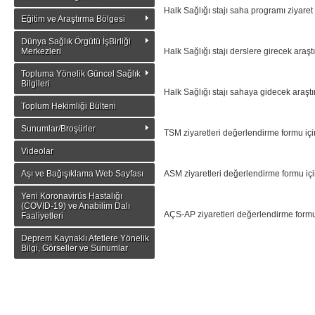
Halk Sağlığı stajı saha programı ziyaret
Eğitim ve Araştırma Bölgesi
Dünya Sağlık Örgütü İşBirliği
Merkezleri
Halk Sağlığı stajı derslere girecek araş
Topluma Yönelik Güncel Sağlık
Bilgileri
Halk Sağlığı stajı sahaya gidecek araştı
Toplum Hekimliği Bülteni
Sunumlar/Broşürler
TSM ziyaretleri değerlendirme formu iç
Videolar
Aşı ve Bağışıklama Web Sayfası
ASM ziyaretleri değerlendirme formu iç
Yeni Koronavirüs Hastalığı
(COVID-19) ve Anabilim Dalı
AÇS-AP ziyaretleri değerlendirme formu
Faaliyetleri
Deprem Kaynaklı Afetlere Yönelik
Bilgi, Görseller ve Sunumlar
VSD ziyaretleri değerlendirme formu içi