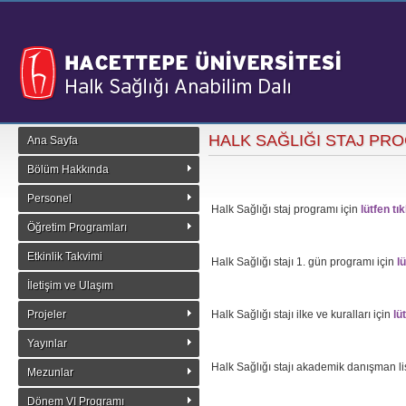
HALK SAĞLIĞI STAJ PR
Ana Sayfa
Bölüm Hakkında
Personel
Halk Sağlığı staj programı için
lütfen tık
Öğretim Programları
Etkinlik Takvimi
Halk Sağlığı stajı 1. gün programı için
lü
İletişim ve Ulaşım
Projeler
Halk Sağlığı stajı ilke ve kuralları için
lü
Yayınlar
Halk Sağlığı stajı akademik danışman lis
Mezunlar
Dönem VI Programı