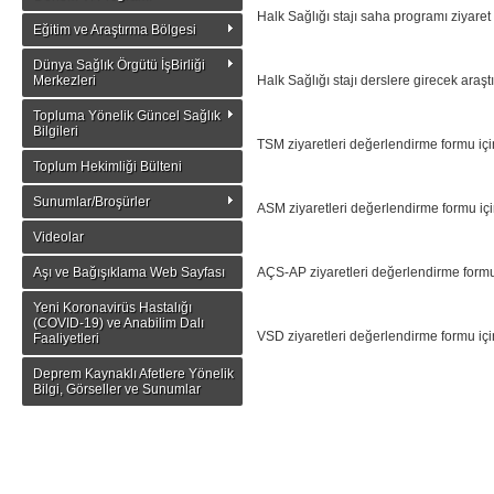
Halk Sağlığı stajı saha programı ziyaret
Eğitim ve Araştırma Bölgesi
Dünya Sağlık Örgütü İşBirliği
Merkezleri
Halk Sağlığı stajı derslere girecek araş
Topluma Yönelik Güncel Sağlık
Bilgileri
TSM ziyaretleri değerlendirme formu iç
Toplum Hekimliği Bülteni
Sunumlar/Broşürler
ASM ziyaretleri değerlendirme formu iç
Videolar
Aşı ve Bağışıklama Web Sayfası
AÇS-AP ziyaretleri değerlendirme formu
Yeni Koronavirüs Hastalığı
(COVID-19) ve Anabilim Dalı
VSD ziyaretleri değerlendirme formu içi
Faaliyetleri
Deprem Kaynaklı Afetlere Yönelik
Bilgi, Görseller ve Sunumlar