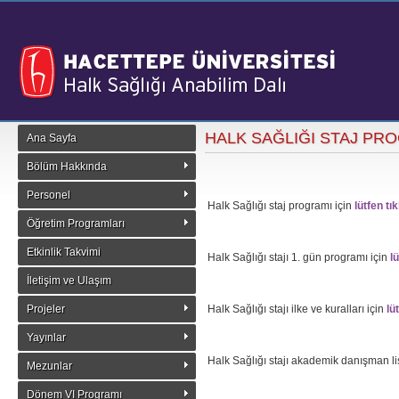
HALK SAĞLIĞI STAJ PR
Ana Sayfa
Bölüm Hakkında
Personel
Halk Sağlığı staj programı için
lütfen tık
Öğretim Programları
Etkinlik Takvimi
Halk Sağlığı stajı 1. gün programı için
lü
İletişim ve Ulaşım
Projeler
Halk Sağlığı stajı ilke ve kuralları için
lü
Yayınlar
Halk Sağlığı stajı akademik danışman lis
Mezunlar
Dönem VI Programı