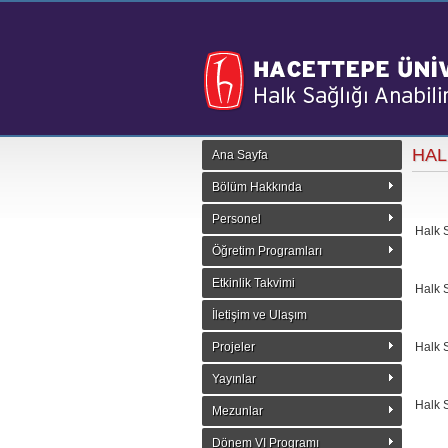
HAL
Ana Sayfa
Bölüm Hakkında
Personel
Halk S
Öğretim Programları
Etkinlik Takvimi
Halk S
İletişim ve Ulaşım
Projeler
Halk S
Yayınlar
Halk S
Mezunlar
Dönem VI Programı