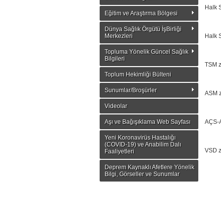
Halk S
Eğitim ve Araştırma Bölgesi
Dünya Sağlık Örgütü İşBirliği
Merkezleri
Halk S
Topluma Yönelik Güncel Sağlık
Bilgileri
TSM z
Toplum Hekimliği Bülteni
Sunumlar/Broşürler
ASM z
Videolar
Aşı ve Bağışıklama Web Sayfası
AÇS-A
Yeni Koronavirüs Hastalığı
(COVID-19) ve Anabilim Dalı
VSD z
Faaliyetleri
Deprem Kaynaklı Afetlere Yönelik
Bilgi, Görseller ve Sunumlar