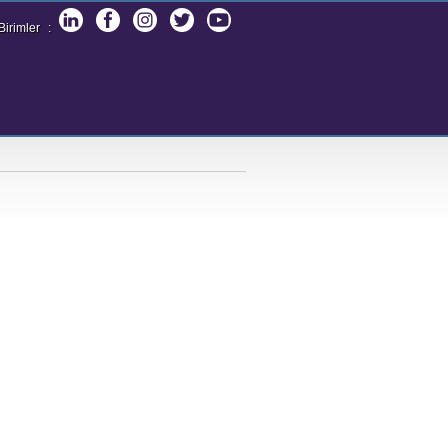
irimler
: