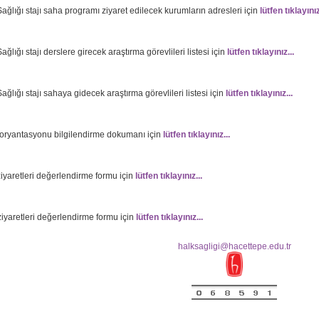
ağlığı stajı saha programı ziyaret edilecek kurumların adresleri için
lütfen tıklayınız
ağlığı stajı derslere girecek araştırma görevlileri listesi için
lütfen tıklayınız...
ağlığı stajı sahaya gidecek araştırma görevlileri listesi için
lütfen tıklayınız...
oryantasyonu bilgilendirme dokumanı için
lütfen tıklayınız...
iyaretleri değerlendirme formu için
lütfen tıklayınız...
iyaretleri değerlendirme formu için
lütfen tıklayınız...
halksagligi@hacettepe.edu.tr
yaretleri değerlendirme formu için
lütfen tıklayınız...
Sağlığı Stajı Çalışmaları Değerlendirme Rehberi
lütfen tıklayınız...