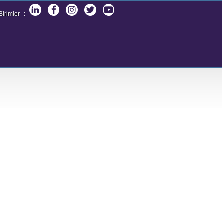
irimler
: