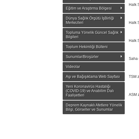
Halk S
Eğitim ve Araştırma Bölgesi
Dünya Sağlık Örgütü İşBirliği
Merkezleri
Halk S
Topluma Yönelik Güncel Sağlık
Bilgileri
Halk S
Toplum Hekimliği Bülteni
Sunumlar/Broşürler
Saha 
Videolar
Aşı ve Bağışıklama Web Sayfası
TSM z
Yeni Koronavirüs Hastalığı
(COVID-19) ve Anabilim Dalı
ASM z
Faaliyetleri
Deprem Kaynaklı Afetlere Yönelik
Bilgi, Görseller ve Sunumlar
VSD zi
Halk 