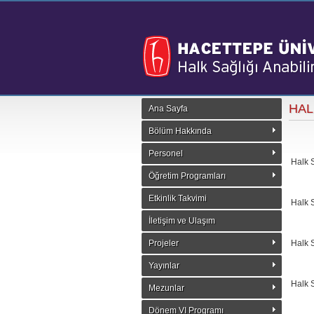
HAL
Ana Sayfa
Bölüm Hakkında
Personel
Halk S
Öğretim Programları
Etkinlik Takvimi
Halk S
İletişim ve Ulaşım
Projeler
Halk S
Yayınlar
Halk S
Mezunlar
Dönem VI Programı