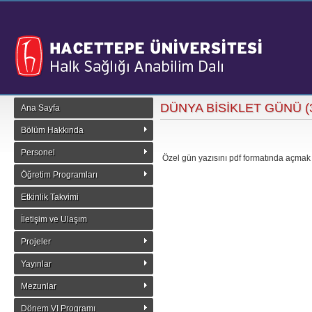
DÜNYA BİSİKLET GÜNÜ (
Ana Sayfa
Bölüm Hakkında
Personel
Özel gün yazısını pdf formatında açmak
Öğretim Programları
Etkinlik Takvimi
İletişim ve Ulaşım
Projeler
Yayınlar
Mezunlar
Dönem VI Programı