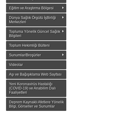
Eğitim ve Araştırma Bölgesi
Dünya Sağlık Örgütü İşBirliği
Merkezleri
Topluma Yönelik Güncel Sağlık
Bilgileri
Toplum Hekimliği Bülteni
Sunumlar/Broşürler
Videolar
Aşı ve Bağışıklama Web Sayfası
Yeni Koronavirüs Hastalığı
(COVID-19) ve Anabilim Dalı
Faaliyetleri
Deprem Kaynaklı Afetlere Yönelik
Bilgi, Görseller ve Sunumlar