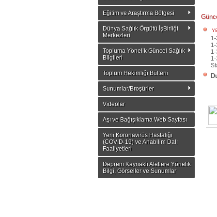
Eğitim ve Araştırma Bölgesi
Günce
Dünya Sağlık Örgütü İşBirliği
Merkezleri
1-
1-
Topluma Yönelik Güncel Sağlık
1-
Bilgileri
1-
St
Toplum Hekimliği Bülteni
Du
Sunumlar/Broşürler
Videolar
Aşı ve Bağışıklama Web Sayfası
Yeni Koronavirüs Hastalığı
(COVID-19) ve Anabilim Dalı
Faaliyetleri
Deprem Kaynaklı Afetlere Yönelik
Bilgi, Görseller ve Sunumlar