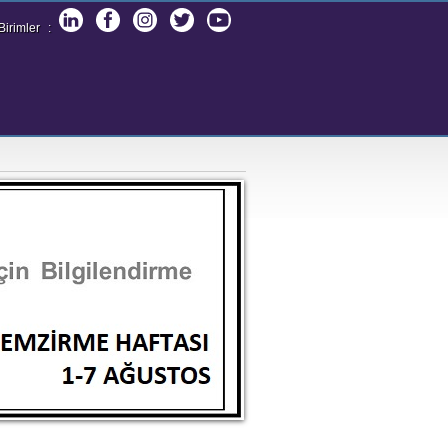
irimler
: