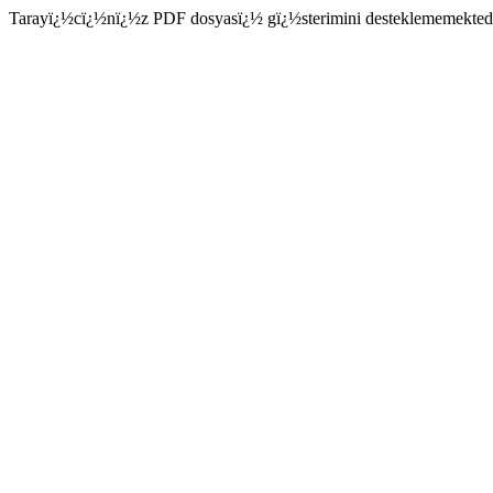
Tarayï¿½cï¿½nï¿½z PDF dosyasï¿½ gï¿½sterimini desteklememekted