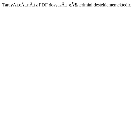
TarayÄ±cÄ±nÄ±z PDF dosyasÄ± gÃ¶sterimini desteklememektedir