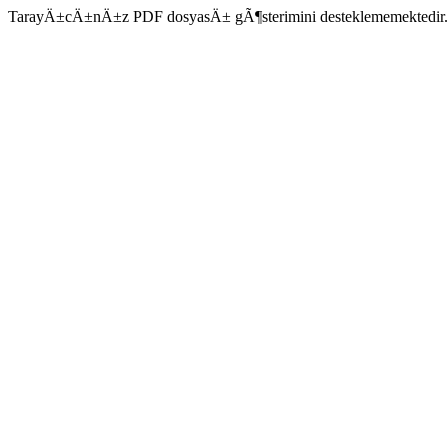
TarayÄ±cÄ±nÄ±z PDF dosyasÄ± gÃ¶sterimini desteklememektedir