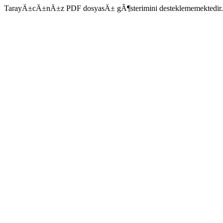
TarayÄ±cÄ±nÄ±z PDF dosyasÄ± gÃ¶sterimini desteklememektedir