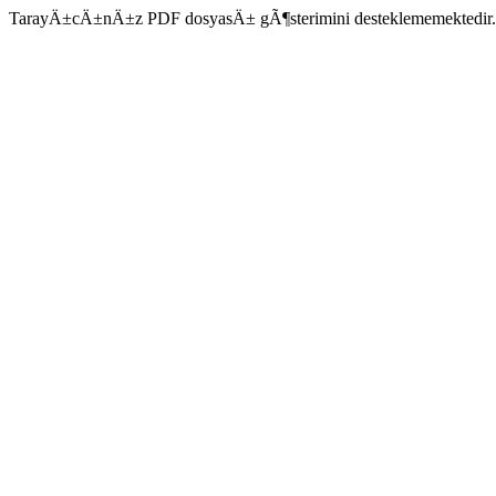
TarayÄ±cÄ±nÄ±z PDF dosyasÄ± gÃ¶sterimini desteklememektedir