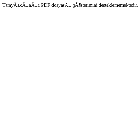
TarayÄ±cÄ±nÄ±z PDF dosyasÄ± gÃ¶sterimini desteklememektedir