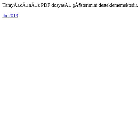
TarayÄ±cÄ±nÄ±z PDF dosyasÄ± gÃ¶sterimini desteklememektedir
tbc2019