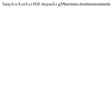
TarayÄ±cÄ±nÄ±z PDF dosyasÄ± gÃ¶sterimini desteklememektedir