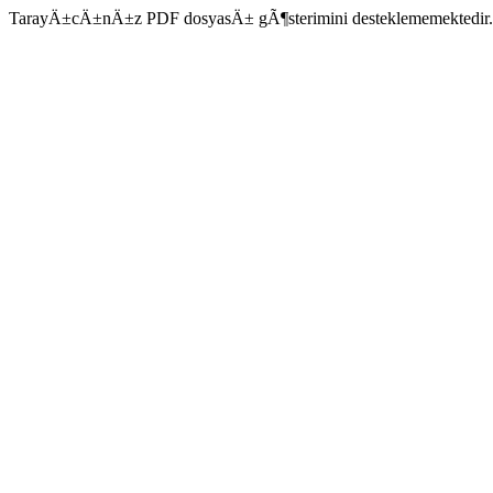
TarayÄ±cÄ±nÄ±z PDF dosyasÄ± gÃ¶sterimini desteklememektedir