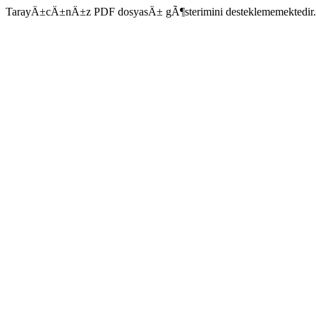
TarayÄ±cÄ±nÄ±z PDF dosyasÄ± gÃ¶sterimini desteklememektedir