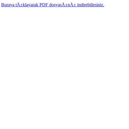
.
Buraya tÄ±klayarak PDF dosyasÄ±nÄ± indirebilirsiniz.