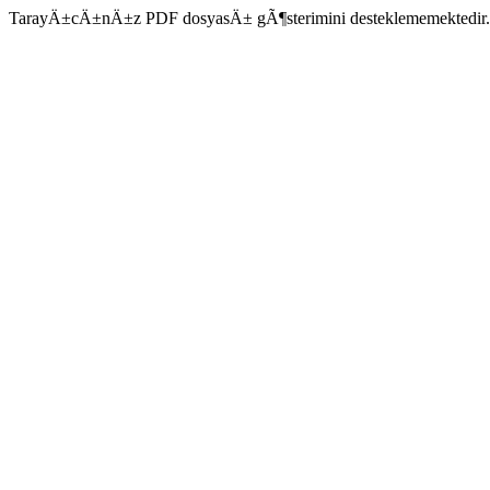
TarayÄ±cÄ±nÄ±z PDF dosyasÄ± gÃ¶sterimini desteklememektedir