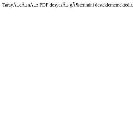
TarayÄ±cÄ±nÄ±z PDF dosyasÄ± gÃ¶sterimini desteklememektedir