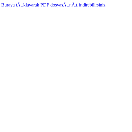
.
Buraya tÄ±klayarak PDF dosyasÄ±nÄ± indirebilirsiniz.