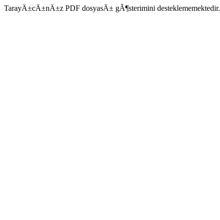
TarayÄ±cÄ±nÄ±z PDF dosyasÄ± gÃ¶sterimini desteklememektedir